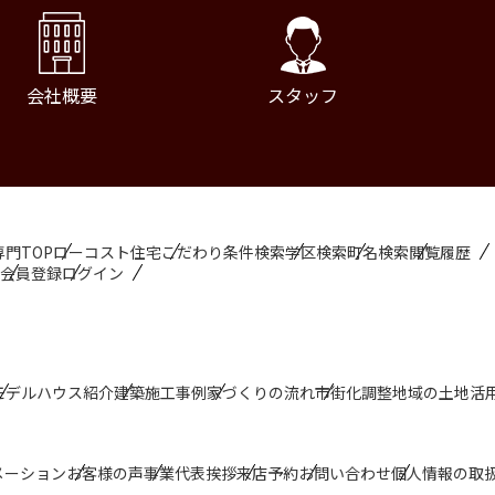
会社概要
スタッフ
門TOP
ローコスト住宅
こだわり条件検索
学区検索
町名検索
閲覧履歴
会員登録
ログイン
モデルハウス紹介
建築施工事例
家づくりの流れ
市街化調整地域の土地活
プページ
建てたい
会社概要
メーション
お客様の声
事業代表挨拶
来店予約
お問い合わせ
個人情報の取