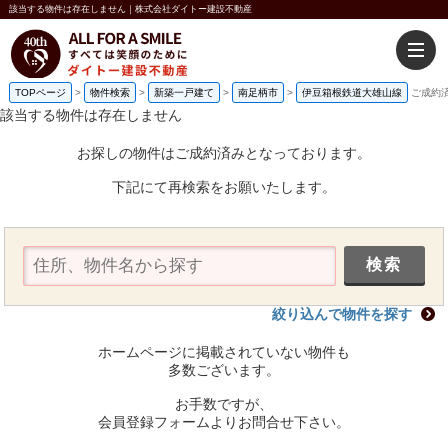
該当する物件は存在しません｜株式会社ダイトー建設不動産
TOPページ
>
物件検索
>
新築一戸建て
>
南足柄市
>
伊豆箱根鉄道大雄山線
ご成約
該当する物件は存在しません
お探しの物件はご成約済みとなっております。
下記にて再検索をお願いたします。
絞り込んで物件を探す
ホームページに掲載されていない物件も
多数ございます。
お手数ですが、
会員登録フォームよりお問合せ下さい。