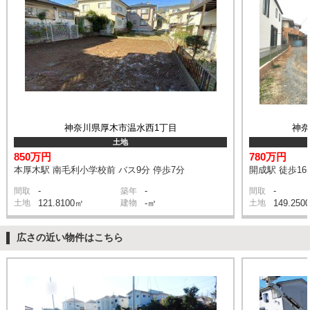
神奈川県厚木市温水西1丁目
神
土地
850万円
780万円
本厚木駅 南毛利小学校前 バス9分 停歩7分
開成駅 徒歩16
-
-
-
間取
築年
間取
土地
121.8100㎡
建物
-㎡
土地
149.250
広さの近い物件はこちら