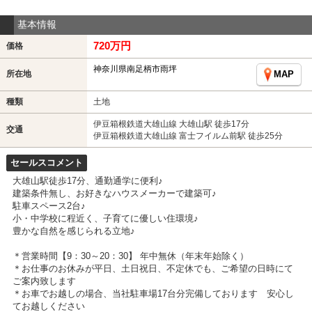
基本情報
720万円
価格
神奈川県南足柄市雨坪
所在地
MAP
種類
土地
伊豆箱根鉄道大雄山線 大雄山駅 徒歩17分
交通
伊豆箱根鉄道大雄山線 富士フイルム前駅 徒歩25分
セールスコメント
大雄山駅徒歩17分、通勤通学に便利♪
建築条件無し、お好きなハウスメーカーで建築可♪
駐車スペース2台♪
小・中学校に程近く、子育てに優しい住環境♪
豊かな自然を感じられる立地♪
＊営業時間【9：30～20：30】 年中無休（年末年始除く）
＊お仕事のお休みが平日、土日祝日、不定休でも、ご希望の日時にて
ご案内致します
＊お車でお越しの場合、当社駐車場17台分完備しております 安心し
てお越しください