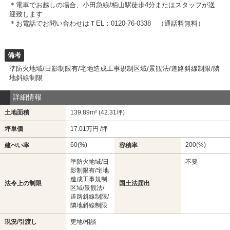
＊電車でお越しの場合、小田急線/栢山駅徒歩4分またはスタッフが送
迎致します
＊お電話でお問い合わせはＴEL：0120-76-0338 （通話料無料）
備考
準防火地域/日影制限有/宅地造成工事規制区域/景観法/道路斜線制限/隣
地斜線制限
詳細情報
土地面積
139.89m² (42.31坪)
坪単価
17.01万円 /坪
60(%)
200(%)
建ぺい率
容積率
準防火地域/日
不要
影制限有/宅地
造成工事規制
法令上の制限
国土法届出
区域/景観法/
道路斜線制限/
隣地斜線制限
現況/引渡し
更地/相談