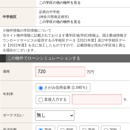
この学区の他の物件を見る
足柄台中学校
中学校区
(神奈川県南足柄市)
この学区の他の物件を見る
※物件情報の学区情報について
当サイト物件情報に記載されております通学区域(学区)情報は、国土数値情報ダ
ウンロードサービスが提供する小学校区データ【2021年度】及び中学校区デー
タ【2021年度】を元に加工したものですので、記載情報が現在の学区域と異な
る場合がございます。
この物件でローンシミュレーションする
価格
万円
さがみ信用金庫 (1.040％)
年利率
直接入力する
％
ボーナス払い
返済年数
35年
30年
25年
20年