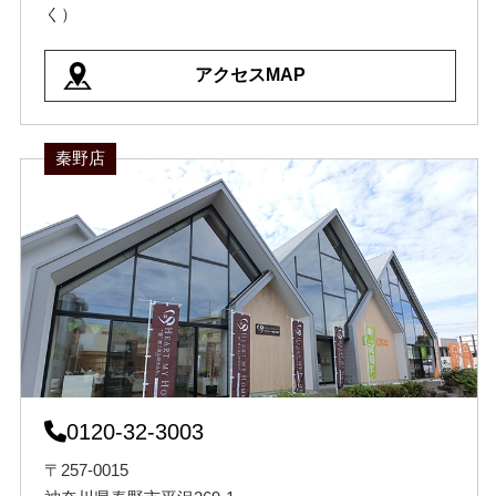
く）
アクセスMAP
秦野店
0120-32-3003
〒257-0015