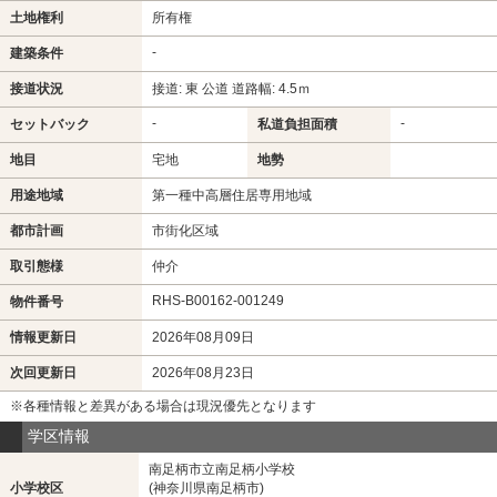
土地権利
所有権
-
建築条件
接道状況
接道: 東 公道 道路幅: 4.5ｍ
-
-
セットバック
私道負担面積
地目
宅地
地勢
用途地域
第一種中高層住居専用地域
都市計画
市街化区域
取引態様
仲介
RHS-B00162-001249
物件番号
情報更新日
2026年08月09日
次回更新日
2026年08月23日
※各種情報と差異がある場合は現況優先となります
学区情報
南足柄市立南足柄小学校
小学校区
(神奈川県南足柄市)