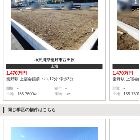
神奈川県秦野市西田原
土地
1,470万円
1,470万円
秦野駅 上宿会館前 バス12分 停歩3分
秦野駅 上宿会館
-
-
-
間取
築年
間取
土地
155.7600㎡
建物
-㎡
土地
155.750
同じ学区の物件はこちら