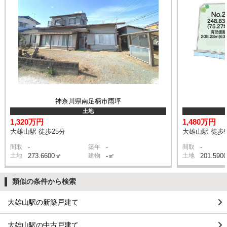
神奈川県南足柄市雨坪
土地
1,320万円
1,480万円
大雄山駅 徒歩25分
大雄山駅 徒歩
-
-
-
間取
築年
間取
土地
273.6600㎡
建物
-㎡
土地
201.590
類似の条件から検索
大雄山駅の新築戸建て
大雄山駅の中古戸建て