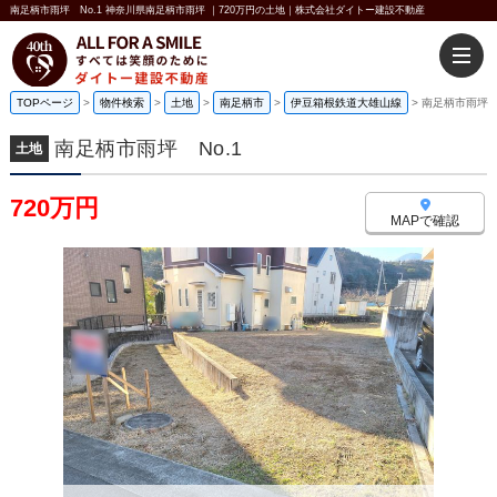
南足柄市雨坪 No.1 神奈川県南足柄市雨坪 ｜720万円の土地｜株式会社ダイトー建設不動産
TOPページ
>
物件検索
>
土地
>
南足柄市
>
伊豆箱根鉄道大雄山線
>
南足柄市雨坪 N
南足柄市雨坪 No.1
土地
720万円
MAPで確認