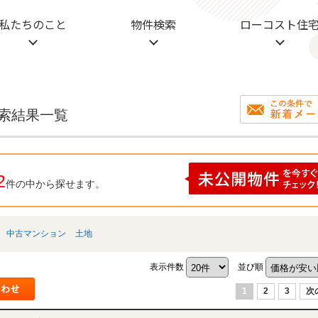
私たちのこと
物件検索
ローコスト住
検索結果一覧
2
件の中から探せます。
中古マンション
土地
表示件数
並び順
1
2
3
次