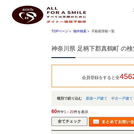
神奈川県 足柄下郡真鶴町 ｜小田原 不動産 ハートマイホーム ダイトー建設不動産
ダイトー建設不動産
TOPページ
>
物件検索
>
不動産情報一覧
神奈川県 足柄下郡真鶴町 の
456
会員登録をすると全
種別で絞り込む
新築一戸建て
中古一戸建て
60
件中
1～20
件を表示