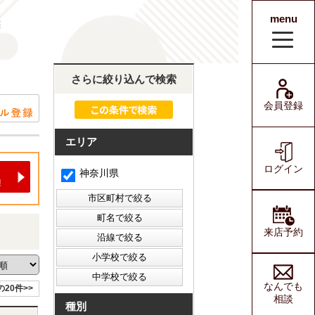
menu
宅
会員登録
ログイン
さらに絞り込んで検索
会員登録
エリア
ログイン
神奈川県
来店予約
なんでも
の20件>>
相談
種別