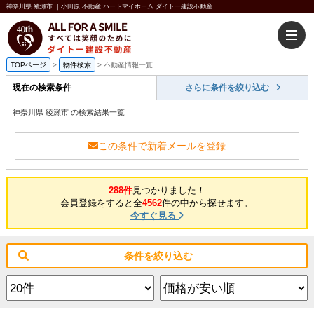
神奈川県 綾瀬市 ｜小田原 不動産 ハートマイホーム ダイトー建設不動産
TOPページ
>
物件検索
>
不動産情報一覧
現在の検索条件
さらに条件を絞り込む
神奈川県 綾瀬市 の検索結果一覧
この条件で新着メールを登録
288件
見つかりました！
会員登録をすると全
4562
件の中から探せます。
今すぐ見る
条件を絞り込む