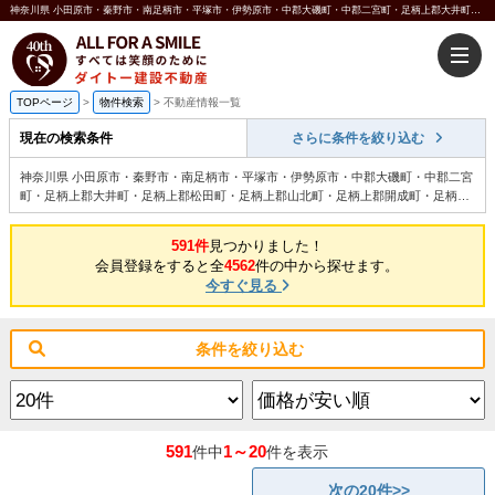
神奈川県 小田原市・秦野市・南足柄市・平塚市・伊勢原市・中郡大磯町・中郡二宮町・足柄上郡大井町・足柄上郡松田町・足柄上郡山北町・足柄上郡開成町・足柄下郡箱根町・足柄下郡真鶴町・足柄下郡湯河原町 築5年以内｜小田原 不動産 ハートマイホーム ダイトー建設不動産
TOPページ
>
物件検索
>
不動産情報一覧
現在の検索条件
さらに条件を絞り込む
神奈川県 小田原市・秦野市・南足柄市・平塚市・伊勢原市・中郡大磯町・中郡二宮
町・足柄上郡大井町・足柄上郡松田町・足柄上郡山北町・足柄上郡開成町・足柄下
郡箱根町・足柄下郡真鶴町・足柄下郡湯河原町 築5年以内の検索結果一覧
591件
見つかりました！
会員登録をすると全
4562
件の中から探せます。
今すぐ見る
条件を絞り込む
591
1～20
件中
件を表示
次の20件>>