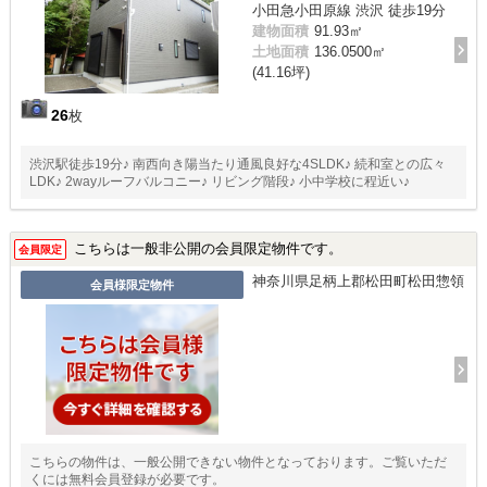
小田急小田原線 渋沢 徒歩19分
建物面積
91.93㎡
土地面積
136.0500㎡
(41.16坪)
26
枚
渋沢駅徒歩19分♪ 南西向き陽当たり通風良好な4SLDK♪ 続和室との広々
LDK♪ 2wayルーフバルコニー♪ リビング階段♪ 小中学校に程近い♪
こちらは一般非公開の会員限定物件です。
会員限定
神奈川県足柄上郡松田町松田惣領
会員様限定物件
こちらの物件は、一般公開できない物件となっております。ご覧いただ
くには無料会員登録が必要です。