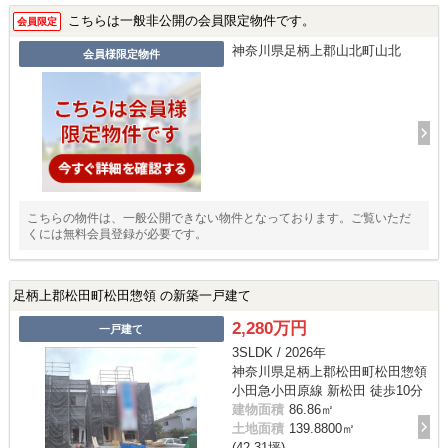
こちらは一般非公開の会員限定物件です。
会員限定
神奈川県足柄上郡山北町山北
会員様限定物件
こちらの物件は、一般公開できない物件となっております。ご覧いただ
くには無料会員登録が必要です。
足柄上郡松田町松田惣領 の新築一戸建て
2,280万円
一戸建て
3SLDK / 2026年
神奈川県足柄上郡松田町松田惣領
小田急小田原線 新松田 徒歩10分
建物面積
86.86㎡
土地面積
139.8800㎡
(42.31坪)