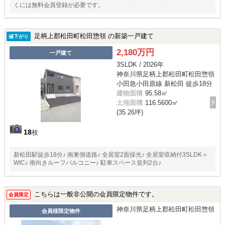
くには無料会員登録が必要です。
足柄上郡松田町松田惣領 の新築一戸建て
値下がり
2,180万円
一戸建て
3SLDK / 2026年
神奈川県足柄上郡松田町松田惣領
小田急小田原線 新松田 徒歩18分
建物面積
95.58㎡
土地面積
116.5600㎡
(35.26坪)
18
枚
新松田駅徒歩18分♪ 南東側道路♪ 全居室2面採光♪ 全居室収納付3SLDK＋
WIC♪ 南向きルーフバルコニー♪ 駐車スペース並列2台♪
こちらは一般非公開の会員限定物件です。
会員限定
神奈川県足柄上郡松田町松田惣領
会員様限定物件