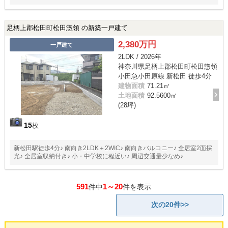
足柄上郡松田町松田惣領 の新築一戸建て
2,380万円
一戸建て
2LDK / 2026年
神奈川県足柄上郡松田町松田惣領
小田急小田原線 新松田 徒歩4分
建物面積
71.21㎡
土地面積
92.5600㎡
(28坪)
15
枚
新松田駅徒歩4分♪ 南向き2LDK＋2WIC♪ 南向きバルコニー♪ 全居室2面採
光♪ 全居室収納付き♪ 小・中学校に程近い♪ 周辺交通量少なめ♪
591
1～20
件中
件を表示
次の20件>>