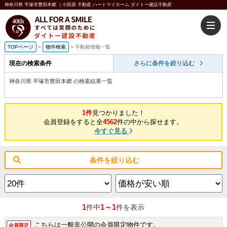
神奈川県 平塚市豊田本郷 ｜小田原 不動産 ハートマイホーム ダイトー建設不動産
TOPページ
>
物件検索
>
不動産情報一覧
現在の検索条件
さらに条件を絞り込む
神奈川県 平塚市豊田本郷 の検索結果一覧
1件
見つかりました！
会員登録をすると全
4562
件の中から探せます。
今すぐ見る
条件を絞り込む
1
1～1
件中
件を表示
こちらは一般非公開の会員限定物件です。
会員限定