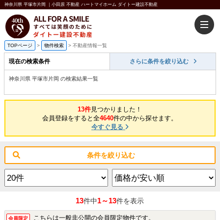
神奈川県 平塚市片岡 ｜小田原 不動産 ハートマイホーム ダイトー建設不動産
TOPページ
>
物件検索
>
不動産情報一覧
現在の検索条件
さらに条件を絞り込む
神奈川県 平塚市片岡 の検索結果一覧
13件
見つかりました！
会員登録をすると全
4640
件の中から探せます。
今すぐ見る
条件を絞り込む
13
1～13
件中
件を表示
こちらは一般非公開の会員限定物件です。
会員限定