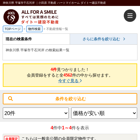
神奈川県 平塚市千石河岸 ｜小田原 不動産 ハートマイホーム ダイトー建設不動産
TOPページ
>
物件検索
>
不動産情報一覧
現在の検索条件
さらに条件を絞り込む
神奈川県 平塚市千石河岸 の検索結果一覧
4件
見つかりました！
会員登録をすると全
4562
件の中から探せます。
今すぐ見る
条件を絞り込む
4
1～4
件中
件を表示
こちらは一般非公開の会員限定物件です。
会員限定