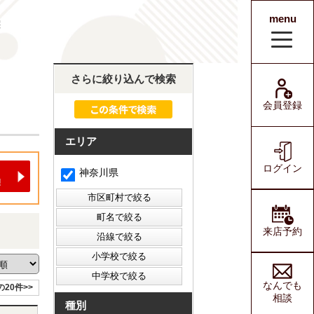
menu
宅
会員登録
ログイン
さらに絞り込んで検索
会員登録
エリア
ログイン
神奈川県
来店予約
なんでも
の20件>>
相談
種別