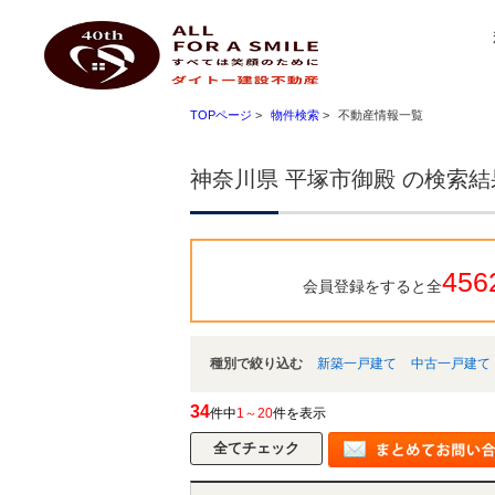
神奈川県 平塚市御殿 ｜小田原 不動産 ハートマイホーム ダイトー建設不動産
ダイトー建設不動産
TOPページ
>
物件検索
>
不動産情報一覧
神奈川県 平塚市御殿 の検索
456
会員登録をすると全
種別で絞り込む
新築一戸建て
中古一戸建て
34
件中
1～20
件を表示