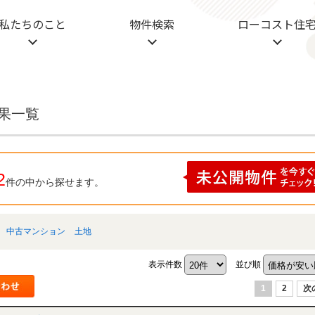
私たちのこと
物件検索
ローコスト住
結果一覧
2
件の中から探せます。
中古マンション
土地
表示件数
並び順
1
2
次