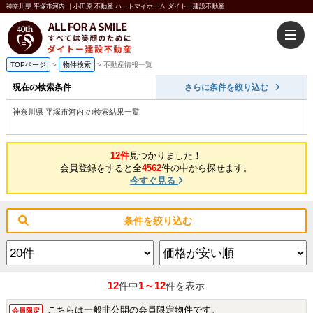
神奈川県 平塚市河内 ｜小田原 不動産 ハートマイホーム ダイトー建設不動産
TOPページ
>
物件検索
>
不動産情報一覧
現在の検索条件
さらに条件を絞り込む
神奈川県 平塚市河内 の検索結果一覧
12件
見つかりました！
会員登録をすると全
4562
件の中から探せます。
今すぐ見る
条件を絞り込む
12
1～12
件中
件を表示
こちらは一般非公開の会員限定物件です。
会員限定