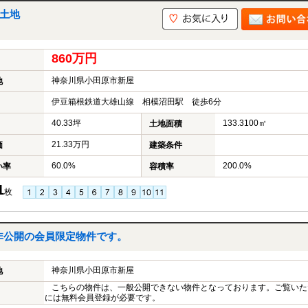
の土地
860万円
神奈川県小田原市新屋
地
伊豆箱根鉄道大雄山線 相模沼田駅 徒歩6分
40.33坪
133.3100㎡
土地面積
21.33万円
価
建築条件
60.0%
200.0%
い率
容積率
1
枚
非公開の会員限定物件です。
神奈川県小田原市新屋
地
こちらの物件は、一般公開できない物件となっております。ご覧いた
には無料会員登録が必要です。