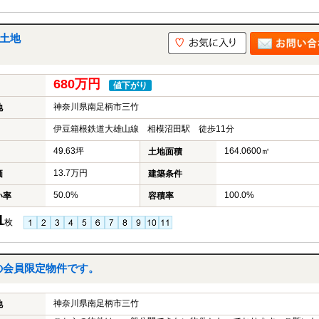
の土地
680万円
値下がり
神奈川県南足柄市三竹
地
伊豆箱根鉄道大雄山線 相模沼田駅 徒歩11分
49.63坪
164.0600㎡
土地面積
13.7万円
価
建築条件
50.0%
100.0%
い率
容積率
1
枚
の会員限定物件です。
神奈川県南足柄市三竹
地