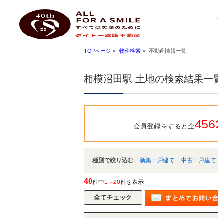
相模沼田駅 土地｜小田原 不動産 ハートマイホーム ダイトー建設不動産
ダイトー建設不動産
TOPページ
>
物件検索
>
不動産情報一覧
相模沼田駅 土地の検索結果一
456
会員登録をすると全
種別で絞り込む
新築一戸建て
中古一戸建て
40
件中
1～20
件を表示