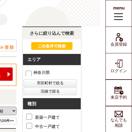
menu
宅
会員登録
ログイン
さらに絞り込んで検索
会員登録
エリア
ログイン
神奈川県
来店予約
種別
新築一戸建て
なんでも
の20件>>
相談
中古一戸建て