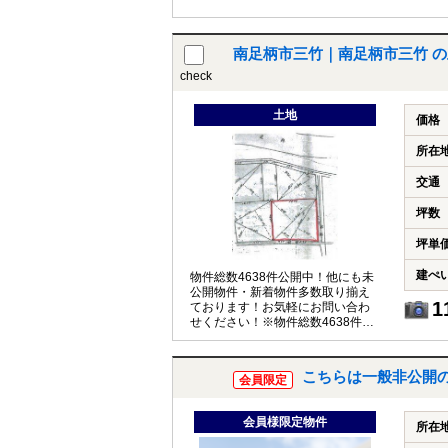
南足柄市三竹｜南足柄市三竹 
check
土地
価格
所在
交通
坪数
坪単
建ぺ
物件総数4638件公開中！他にも未
公開物件・新着物件多数取り揃え
1
ております！お気軽にお問い合わ
せください！※物件総数4638件は
Ｒ7年3月6日現在のものです
こちらは一般非公開
会員限定
会員様限定物件
所在