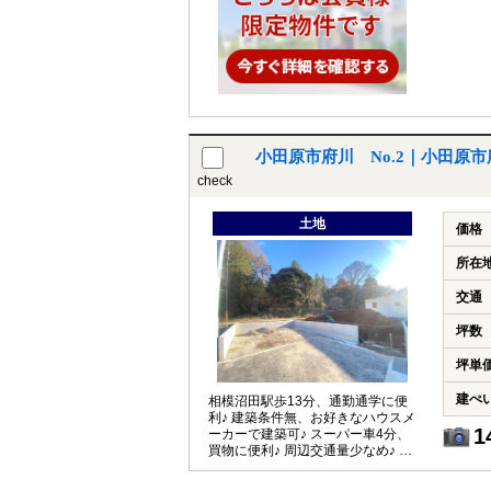
小田原市府川 No.2｜小田原市
check
土地
価格
所在
交通
坪数
坪単
建ぺ
相模沼田駅歩13分、通勤通学に便
利♪ 建築条件無、お好きなハウスメ
1
ーカーで建築可♪ スーパー車4分、
買物に便利♪ 周辺交通量少なめ♪ カ
ースペース2台♪