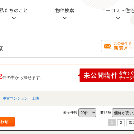
私たちのこと
物件検索
ローコスト住
覧
2
件の中から探せます。
中古マンション
土地
表示件数
並び順
1
2
次