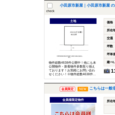
小田原市新屋｜小田原市新屋 
check
土地
価格
所在
交通
坪数
坪単
建ぺ
物件総数4638件公開中！他にも未
公開物件・新着物件多数取り揃え
1
ております！お気軽にお問い合わ
せください！※物件総数4638件は
Ｒ7年3月6日現在のものです
こちらは一般
会員限定
NEW
会員様限定物件
所在