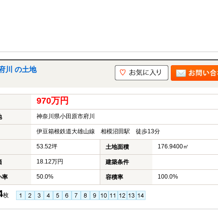
府川 の土地
970万円
神奈川県小田原市府川
地
伊豆箱根鉄道大雄山線 相模沼田駅 徒歩13分
53.52坪
176.9400㎡
土地面積
18.12万円
価
建築条件
50.0%
100.0%
い率
容積率
4
枚